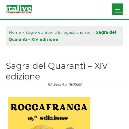
Vai
al
Main
contenuto
Men
Home
»
Sagre ed Eventi Enogastronomici
»
Sagra del
Quarantì – XIV edizione
Sagra del Quarantì – XIV
edizione
ID Evento
180593