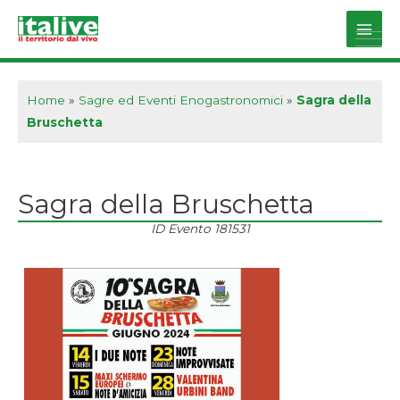
Vai
al
Main
contenuto
Men
Home
»
Sagre ed Eventi Enogastronomici
»
Sagra della
Bruschetta
Sagra della Bruschetta
ID Evento
181531