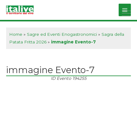
Vai
al
Main
contenuto
Men
Home
»
Sagre ed Eventi Enogastronomici
»
Sagra della
Patata Fritta 2026
»
immagine Evento-7
immagine Evento-7
ID Evento
194255