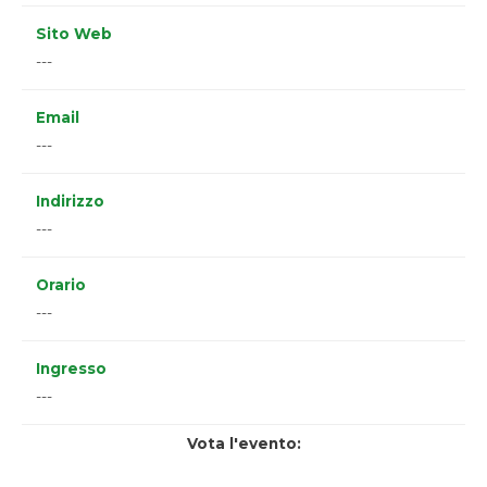
Sito Web
---
Email
---
Indirizzo
---
Orario
---
Ingresso
---
Vota l'evento: