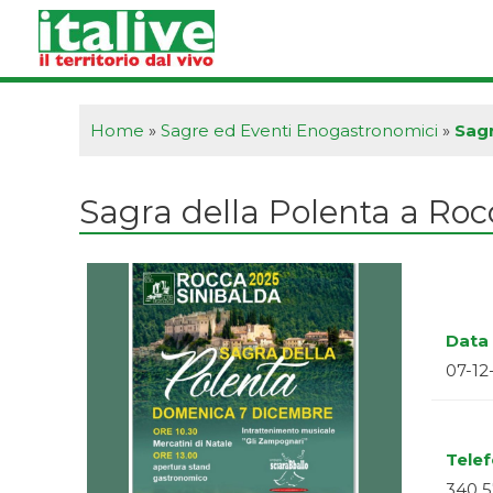
Vai
al
contenuto
Home
»
Sagre ed Eventi Enogastronomici
»
Sagr
Sagra della Polenta a Roc
Data 
07-12
Tele
340 5