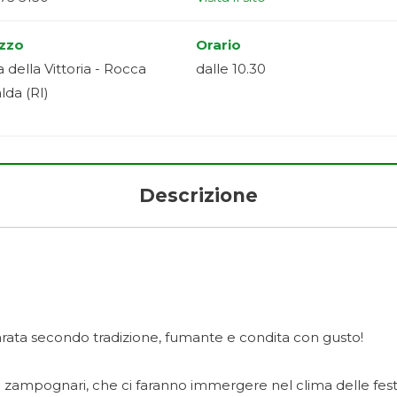
izzo
Orario
a della Vittoria - Rocca
dalle 10.30
lda (RI)
Descrizione
arata secondo tradizione, fumante e condita con gusto!
li zampognari, che ci faranno immergere nel clima delle fest