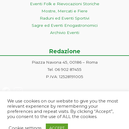
Eventi Folk e Rievocazioni Storiche
Mostre, Mercati e Fiere
Raduni ed Eventi Sportivi
Sagre ed Eventi Enogastronomici
Archivio Eventi
Redazione
Piazza Navona 45, 00186 – Roma
Tel. 06 902 87455
P.IVA: 12528191005
We use cookies on our website to give you the most
relevant experience by remembering your
preferences and repeat visits. By clicking “Accept”,
you consent to the use of ALL the cookies.
Progetto ideato e gestito dalla Markonet srl - Piazza Navona 45, 00186
Cookie settings
ACCEPT
Roma | PI e CF: 12528191005 | markonetsrl@pec.it |
Credits