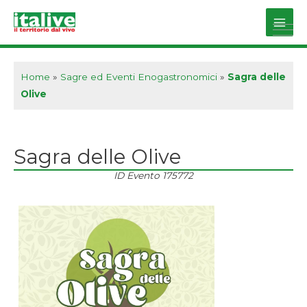
Vai
al
Main
contenuto
Men
Home
»
Sagre ed Eventi Enogastronomici
»
Sagra delle
Olive
Sagra delle Olive
ID Evento
175772