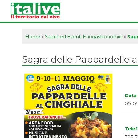
Vai
al
contenuto
Home
»
Sagre ed Eventi Enogastronomici
»
Sagr
Sagra delle Pappardelle a
Data 
09-0
Tele
393 3