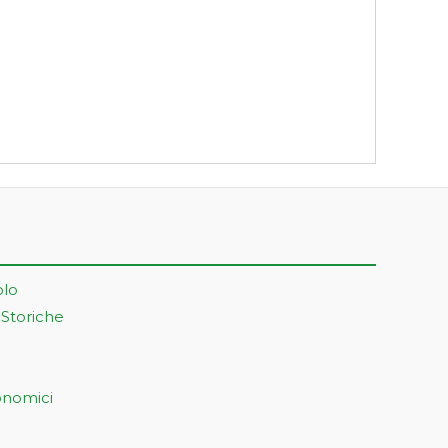
olo
 Storiche
onomici