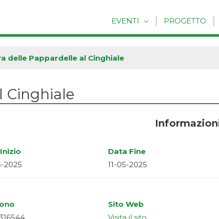
EVENTI
PROGETTO
a delle Pappardelle al Cinghiale
l Cinghiale
Informazion
Inizio
Data Fine
5-2025
11-05-2025
fono
Sito Web
316544
Visita il sito