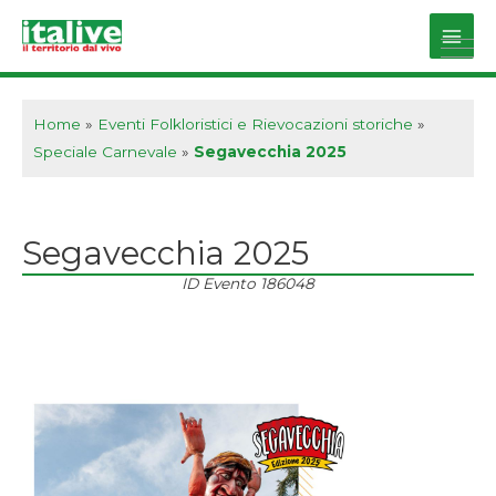
Vai
al
Main
contenuto
Men
Home
»
Eventi Folkloristici e Rievocazioni storiche
»
Speciale Carnevale
»
Segavecchia 2025
Segavecchia 2025
ID Evento
186048