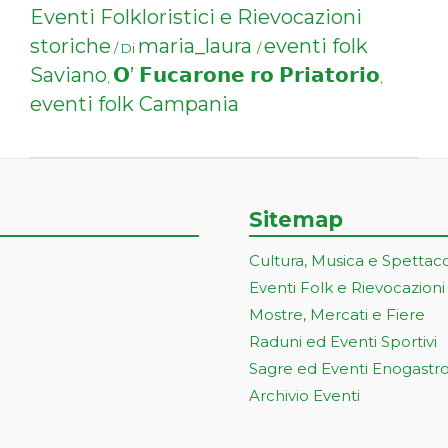
Eventi Folkloristici e Rievocazioni
storiche
maria_laura
eventi folk
/ Di
/
Saviano
𝗢’ 𝗙𝘂𝗰𝗮𝗿𝗼𝗻𝗲 𝗿𝗼 𝗣𝗿𝗶𝗮𝘁𝗼𝗿𝗶𝗼
,
,
eventi folk Campania
Sitemap
Cultura, Musica e Spettac
Eventi Folk e Rievocazioni
Mostre, Mercati e Fiere
Raduni ed Eventi Sportivi
Sagre ed Eventi Enogastr
Archivio Eventi