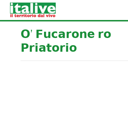
Vai
al
contenuto
𝗢’ 𝗙𝘂𝗰𝗮𝗿𝗼𝗻𝗲 𝗿𝗼
𝗣𝗿𝗶𝗮𝘁𝗼𝗿𝗶𝗼