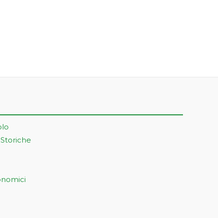
olo
 Storiche
onomici