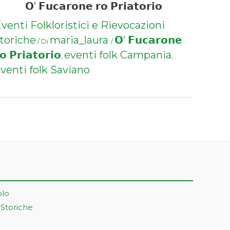
𝗢’ 𝗙𝘂𝗰𝗮𝗿𝗼𝗻𝗲 𝗿𝗼 𝗣𝗿𝗶𝗮𝘁𝗼𝗿𝗶𝗼
venti Folkloristici e Rievocazioni
toriche
maria_laura
𝗢’ 𝗙𝘂𝗰𝗮𝗿𝗼𝗻𝗲
/ Di
/
𝗼 𝗣𝗿𝗶𝗮𝘁𝗼𝗿𝗶𝗼
eventi folk Campania
,
,
venti folk Saviano
olo
 Storiche