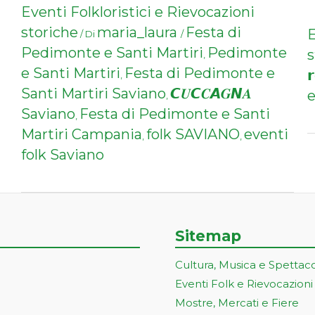
Eventi Folkloristici e Rievocazioni
storiche
maria_laura
Festa di
E
/ Di
/
Pedimonte e Santi Martiri
Pedimonte
s
,
e Santi Martiri
Festa di Pedimonte e

,
Santi Martiri Saviano
𝘾𝑼𝘾𝑪𝘼𝑮𝙉𝑨
e
,
Saviano
Festa di Pedimonte e Santi
,
Martiri Campania
folk SAVIANO
eventi
,
,
folk Saviano
Sitemap
Cultura, Musica e Spettac
Eventi Folk e Rievocazioni
Mostre, Mercati e Fiere