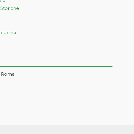
olo
 Storiche
onomici
– Roma