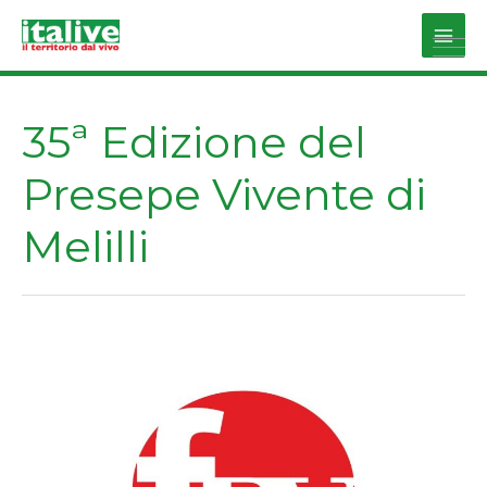
Vai
al
Main
contenuto
Men
35ª Edizione del
Presepe Vivente di
Melilli