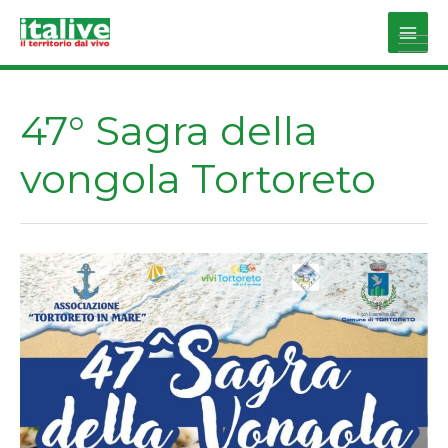
Vai
al
Main
contenuto
Men
47° Sagra della
vongola Tortoreto