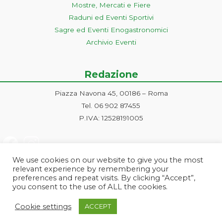
Mostre, Mercati e Fiere
Raduni ed Eventi Sportivi
Sagre ed Eventi Enogastronomici
Archivio Eventi
Redazione
Piazza Navona 45, 00186 – Roma
Tel. 06 902 87455
P.IVA: 12528191005
We use cookies on our website to give you the most
relevant experience by remembering your
preferences and repeat visits. By clicking “Accept”,
you consent to the use of ALL the cookies.
Progetto ideato e gestito dalla Markonet srl - Piazza Navona 45, 00186
Cookie settings
ACCEPT
Roma | PI e CF: 12528191005 | markonetsrl@pec.it |
Credits