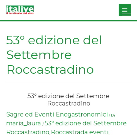
Vai
al
Main
contenuto
Men
53° edizione del
Settembre
Roccastradino
53° edizione del Settembre
Roccastradino
Sagre ed Eventi Enogastronomici
/ Di
maria_laura
53° edizione del Settembre
/
Roccastradino
Roccastrada eventi
,
,