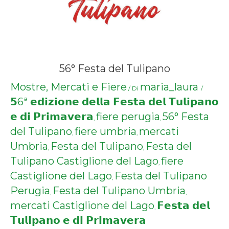
56° Festa del Tulipano
Mostre, Mercati e Fiere
maria_laura
/ Di
/
𝟱6ª 𝗲𝗱𝗶𝘇𝗶𝗼𝗻𝗲 𝗱𝗲𝗹𝗹𝗮 𝗙𝗲𝘀𝘁𝗮 𝗱𝗲𝗹 𝗧𝘂𝗹𝗶𝗽𝗮𝗻𝗼
𝗲 𝗱𝗶 𝗣𝗿𝗶𝗺𝗮𝘃𝗲𝗿𝗮
fiere perugia
56° Festa
,
,
del Tulipano
fiere umbria
mercati
,
,
Umbria
Festa del Tulipano
Festa del
,
,
Tulipano Castiglione del Lago
fiere
,
Castiglione del Lago
Festa del Tulipano
,
Perugia
Festa del Tulipano Umbria
,
,
mercati Castiglione del Lago
𝗙𝗲𝘀𝘁𝗮 𝗱𝗲𝗹
,
𝗧𝘂𝗹𝗶𝗽𝗮𝗻𝗼 𝗲 𝗱𝗶 𝗣𝗿𝗶𝗺𝗮𝘃𝗲𝗿𝗮