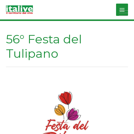
Vai
al
Main
contenuto
Men
56° Festa del
Tulipano