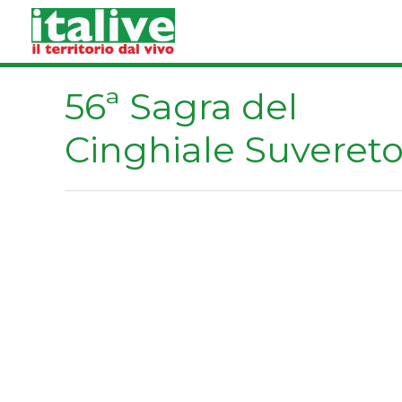
Vai
al
contenuto
56ª Sagra del
Cinghiale Suveret