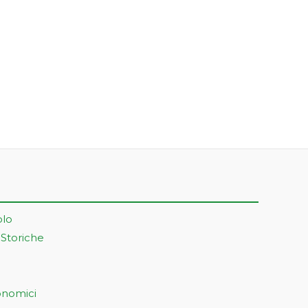
olo
 Storiche
onomici