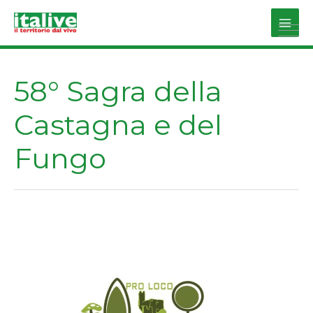
Vai
al
Main
contenuto
Men
58° Sagra della
Castagna e del
Fungo