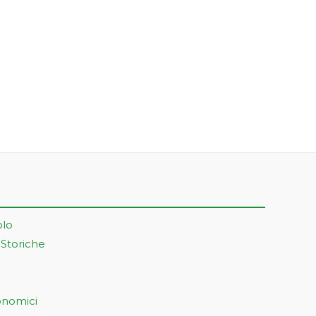
olo
 Storiche
onomici