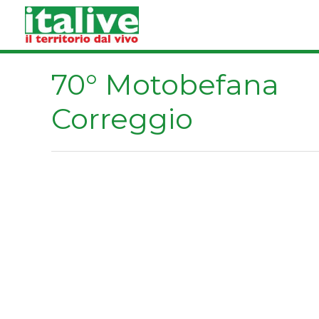
Vai
al
contenuto
70° Motobefana
Correggio