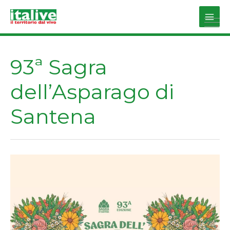
Vai
al
Main
contenuto
Men
93ª Sagra
dell’Asparago di
Santena