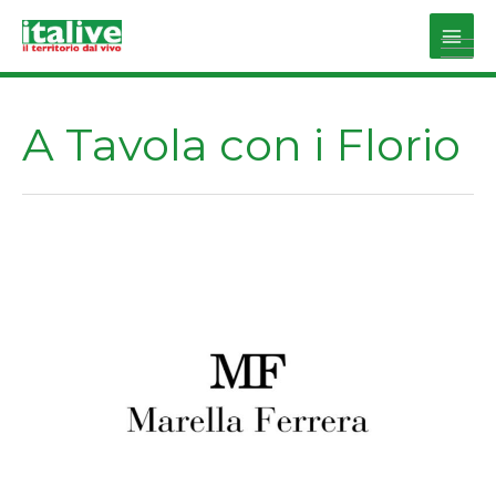
Vai
al
Main
contenuto
Men
A Tavola con i Florio