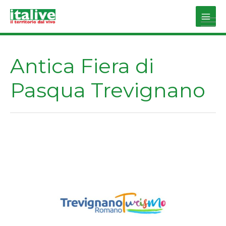
Vai
al
Main
contenuto
Men
Antica Fiera di
Pasqua Trevignano