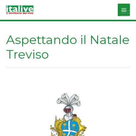
Vai
al
Main
contenuto
Men
Aspettando il Natale
Treviso