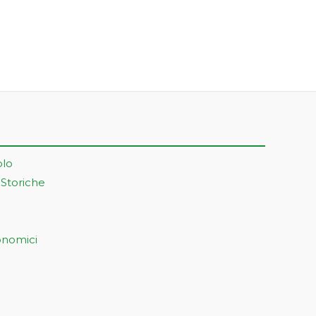
olo
 Storiche
onomici