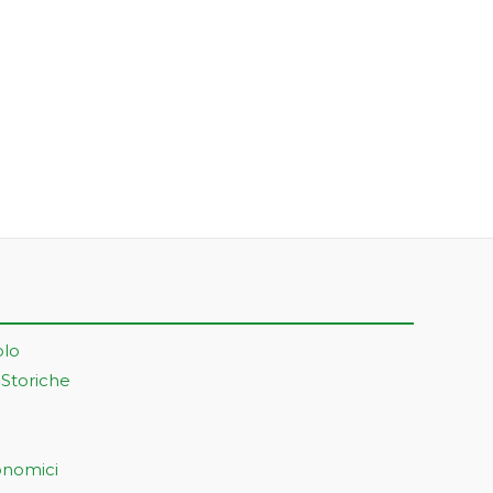
olo
 Storiche
onomici