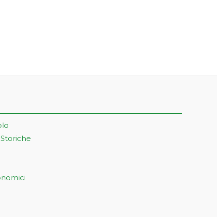
olo
 Storiche
onomici