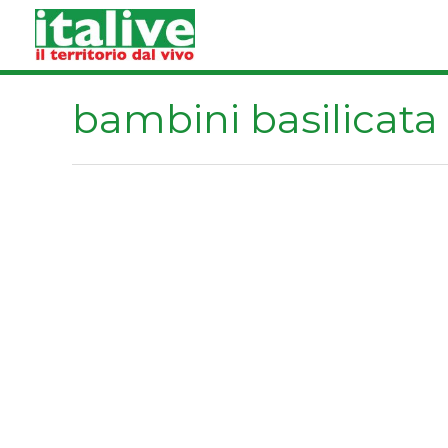
Vai
al
contenuto
bambini basilicata