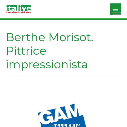
Vai
al
Main
contenuto
Men
Berthe Morisot.
Pittrice
impressionista