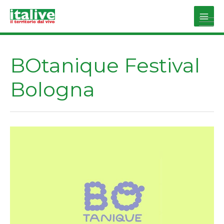
Vai
al
Main
contenuto
Men
BOtanique Festival
Bologna