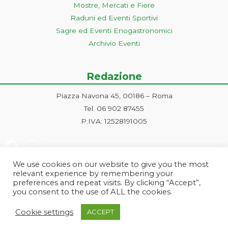
Mostre, Mercati e Fiere
Raduni ed Eventi Sportivi
Sagre ed Eventi Enogastronomici
Archivio Eventi
Redazione
Piazza Navona 45, 00186 – Roma
Tel. 06 902 87455
P.IVA: 12528191005
We use cookies on our website to give you the most
relevant experience by remembering your
preferences and repeat visits. By clicking “Accept”,
you consent to the use of ALL the cookies.
Progetto ideato e gestito dalla Markonet srl - Piazza Navona 45, 00186
Cookie settings
ACCEPT
Roma | PI e CF: 12528191005 | markonetsrl@pec.it |
Credits