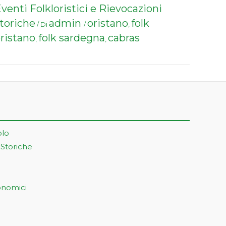
venti Folkloristici e Rievocazioni
toriche
admin
oristano
folk
/ Di
/
,
ristano
folk sardegna
cabras
,
,
olo
 Storiche
onomici