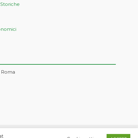
 Storiche
onomici
– Roma
at
5 | markonetsrl@pec.it |
Credits