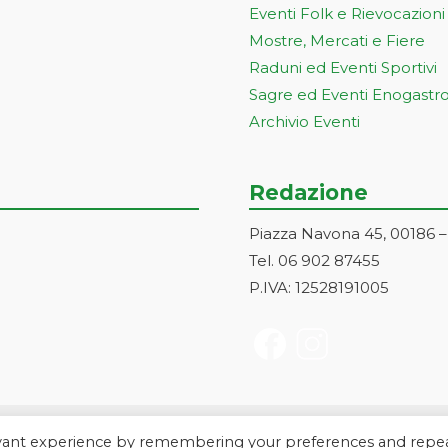
Eventi Folk e Rievocazioni
Mostre, Mercati e Fiere
Raduni ed Eventi Sportivi
Sagre ed Eventi Enogastr
Archivio Eventi
Redazione
Piazza Navona 45, 00186 
Tel. 06 902 87455
P.IVA: 12528191005
evant experience by remembering your preferences and repe
a Markonet srl - Piazza Navona 45, 00186 Roma | PI e CF: 1252819100