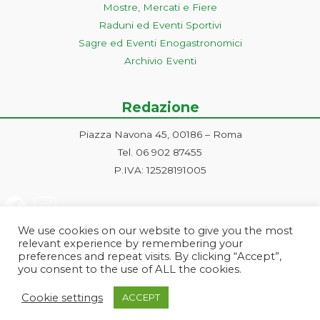
Mostre, Mercati e Fiere
Raduni ed Eventi Sportivi
Sagre ed Eventi Enogastronomici
Archivio Eventi
Redazione
Piazza Navona 45, 00186 – Roma
Tel. 06 902 87455
P.IVA: 12528191005
We use cookies on our website to give you the most
relevant experience by remembering your
preferences and repeat visits. By clicking “Accept”,
you consent to the use of ALL the cookies.
Progetto ideato e gestito dalla Markonet srl - Piazza Navona 45, 00186
Cookie settings
ACCEPT
Roma | PI e CF: 12528191005 | markonetsrl@pec.it |
Credits