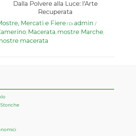
Dalla Polvere alla Luce: l’Arte
Recuperata
ostre, Mercati e Fiere
admin
/ Di
/
Camerino
Macerata
mostre Marche
,
,
,
mostre macerata
olo
 Storiche
onomici