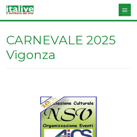
Vai
al
Main
contenuto
Men
CARNEVALE 2025
Vigonza