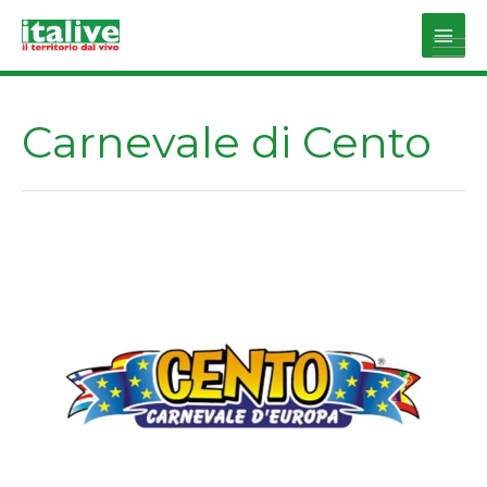
Vai
al
Main
contenuto
Men
Carnevale di Cento