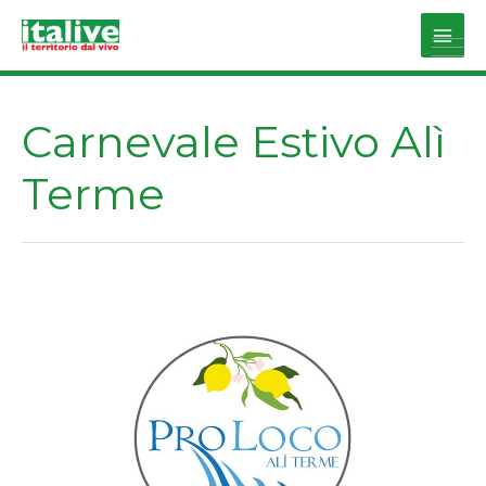
Vai
al
Main
contenuto
Men
Carnevale Estivo Alì
Terme