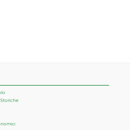
olo
 Storiche
onomici