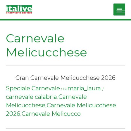
Vai
al
Main
contenuto
Men
Carnevale
Melicucchese
Gran Carnevale Melicucchese 2026
Speciale Carnevale
maria_laura
/ Di
/
carnevale calabria
Carnevale
,
Melicucchese
Carnevale Melicucchese
,
2026
Carnevale Melicucco
,