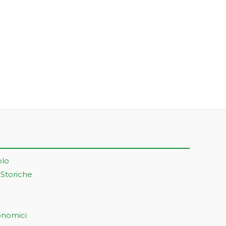
olo
 Storiche
onomici