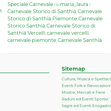
Speciale Carnevale
maria_laura
/ Di
/
e
Carnevale Storico di Santhià
Carnevale
,
,
Storico di Santhià Piemonte
Carnevale
,
Storico Santhià
Carnevale Storico di
,
Santhià Vercelli
carnevale vercelli
,
,
carnevale piemonte
Carnevale Santhià
,
Sitemap
Cultura, Musica e Spettac
Eventi Folk e Rievocazioni
Mostre, Mercati e Fiere
Raduni ed Eventi Sportivi
Sagre ed Eventi Enogastr