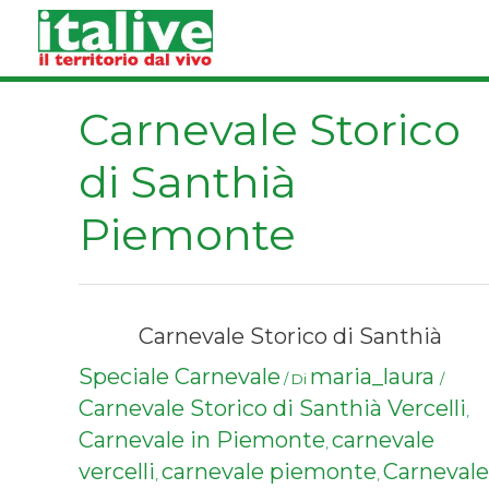
Vai
al
contenuto
Carnevale Storico
di Santhià
Piemonte
Carnevale Storico di Santhià
Speciale Carnevale
maria_laura
/ Di
/
Carnevale Storico di Santhià Vercelli
,
Carnevale in Piemonte
carnevale
,
vercelli
carnevale piemonte
Carnevale
,
,