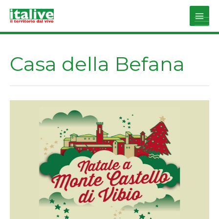
Vai
al
Main
contenuto
Men
Casa della Befana