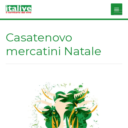
Vai
al
Main
contenuto
Men
Casatenovo
mercatini Natale