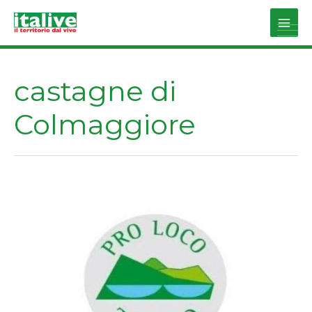
Vai
al
Main
contenuto
Men
castagne di
Colmaggiore