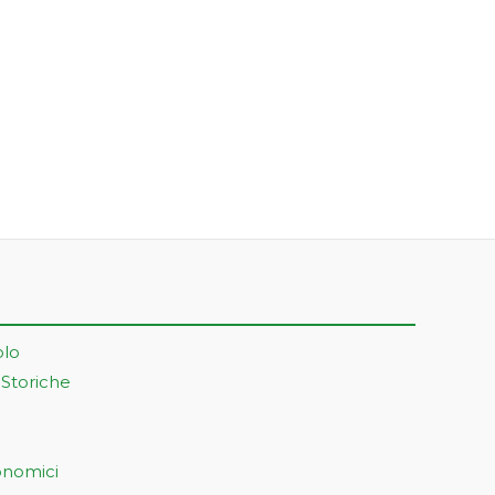
olo
 Storiche
onomici