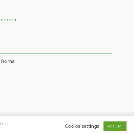
onomici
– Roma
at
5 | markonetsrl@pec.it |
Credits
Cookie settings
ACCEPT