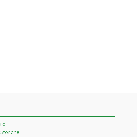
olo
 Storiche