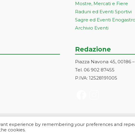
Mostre, Mercati e Fiere
Raduni ed Eventi Sportivi
Sagre ed Eventi Enogastr
Archivio Eventi
Redazione
Piazza Navona 45, 00186 
Tel. 06 902 87455
P.IVA: 12528191005
evant experience by remembering your preferences and repe
a Markonet srl - Piazza Navona 45, 00186 Roma | PI e CF: 1252819100
 the cookies.