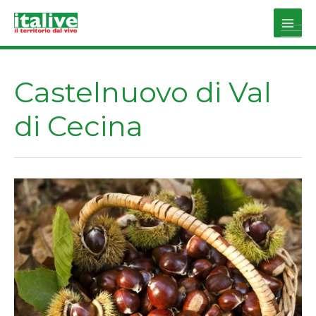
Vai
al
Main
contenuto
Men
Castelnuovo di Val
di Cecina