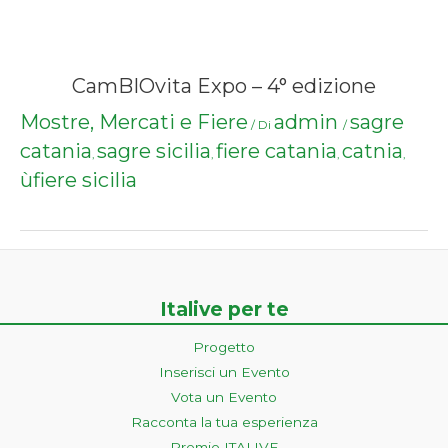
CamBIOvita Expo – 4° edizione
Mostre, Mercati e Fiere
admin
sagre
/ Di
/
catania
sagre sicilia
fiere catania
catnia
,
,
,
,
ùfiere sicilia
Italive per te
Progetto
Inserisci un Evento
Vota un Evento
Racconta la tua esperienza
Premio ITALIVE