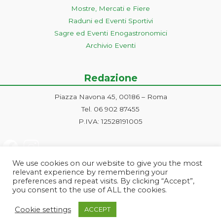
Mostre, Mercati e Fiere
Raduni ed Eventi Sportivi
Sagre ed Eventi Enogastronomici
Archivio Eventi
Redazione
Piazza Navona 45, 00186 – Roma
Tel. 06 902 87455
P.IVA: 12528191005
We use cookies on our website to give you the most
relevant experience by remembering your
preferences and repeat visits. By clicking “Accept”,
you consent to the use of ALL the cookies.
Progetto ideato e gestito dalla Markonet srl - Piazza Navona 45, 00186
Cookie settings
ACCEPT
Roma | PI e CF: 12528191005 | markonetsrl@pec.it |
Credits