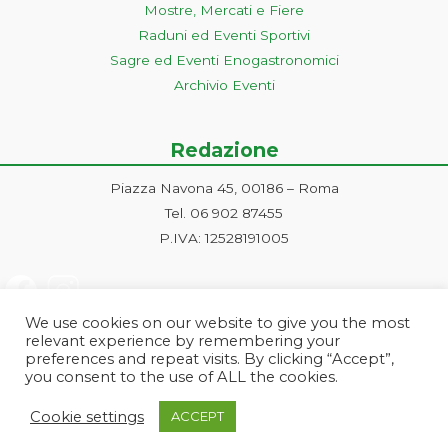
Mostre, Mercati e Fiere
Raduni ed Eventi Sportivi
Sagre ed Eventi Enogastronomici
Archivio Eventi
Redazione
Piazza Navona 45, 00186 – Roma
Tel. 06 902 87455
P.IVA: 12528191005
We use cookies on our website to give you the most
relevant experience by remembering your
preferences and repeat visits. By clicking “Accept”,
you consent to the use of ALL the cookies.
Progetto ideato e gestito dalla Markonet srl - Piazza Navona 45, 00186
Cookie settings
ACCEPT
Roma | PI e CF: 12528191005 | markonetsrl@pec.it |
Credits