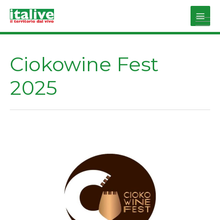
Vai
al
Main
contenuto
Men
Ciokowine Fest
2025