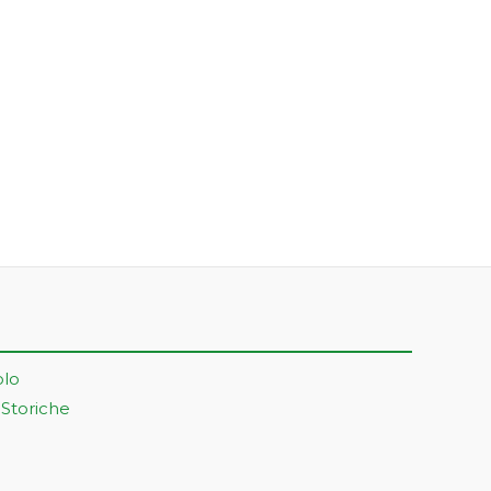
olo
 Storiche