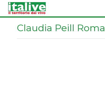
Vai
al
contenuto
Claudia Peill Rom