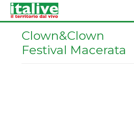
Vai
al
contenuto
Clown&Clown
Festival Macerata