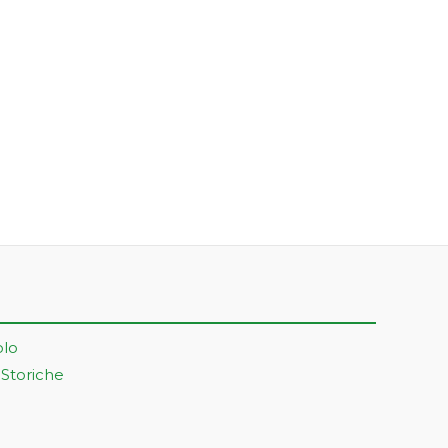
olo
 Storiche