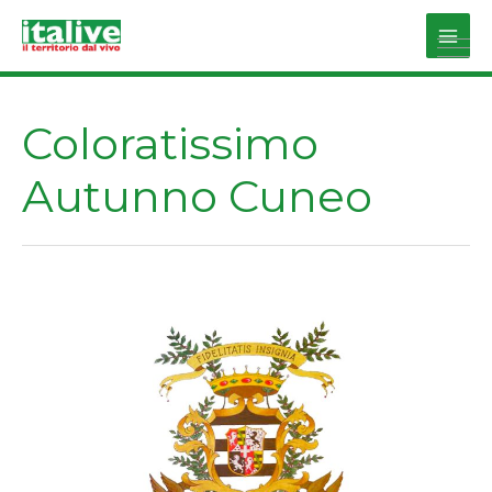
Vai
al
Main
contenuto
Men
Coloratissimo
Autunno Cuneo