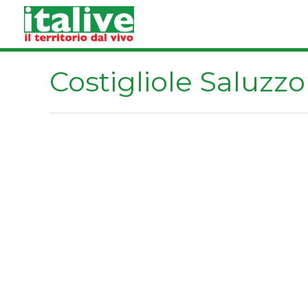
Vai
al
contenuto
Costigliole Saluzzo