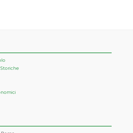
olo
 Storiche
onomici