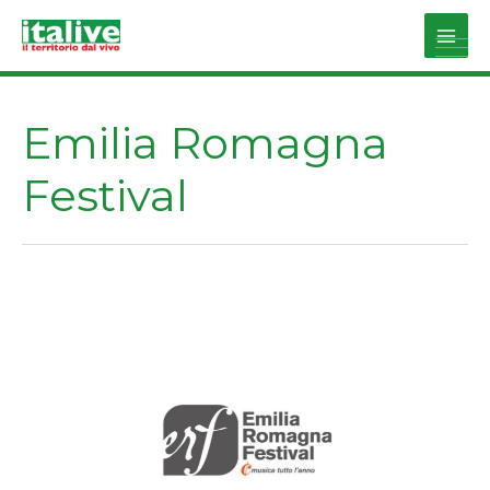
Vai
al
Main
contenuto
Men
Emilia Romagna
Festival